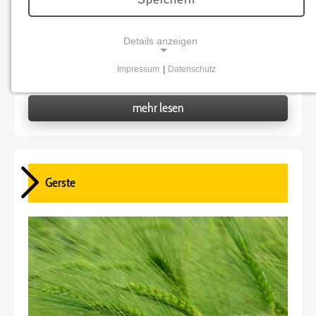
Details anzeigen
Avena sativa
Impressum
|
Datenschutz
NOTWENDIGE COOKIES
Notwendige Cookies ermöglichen grundlegende
mehr lesen
Funktionen und sind für die einwandfreie Funktion
der Website erforderlich.
Benutzer-Anmeldungscookie
Gerste
Name:
fe_typo_user
Zweck:
Anmeldung im Mitgliederbereich
Cookie Laufzeit:
1 Jahr