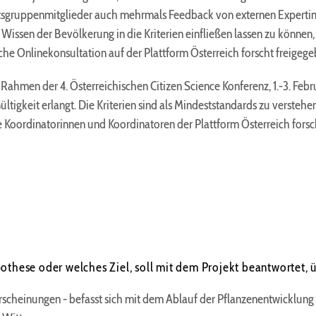
itsgruppenmitglieder auch mehrmals Feedback von externen Expertin
Wissen der Bevölkerung in die Kriterien einfließen lassen zu könn
liche Onlinekonsultation auf der Plattform Österreich forscht freigege
 Rahmen der 4. Österreichischen Citizen Science Konferenz, 1.-3. Febru
tigkeit erlangt. Die Kriterien sind als Mindeststandards zu verstehen
ie Koordinatorinnen und Koordinatoren der Plattform Österreich fors
othese oder welches Ziel, soll mit dem Projekt beantwortet, 
rscheinungen - befasst sich mit dem Ablauf der Pflanzenentwicklun