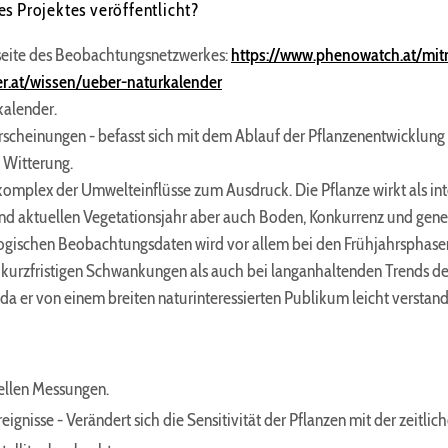
s Projektes veröffentlicht?
bseite des Beobachtungsnetzwerkes:
https://www.phenowatch.at/mitm
r.at/wissen/ueber-naturkalender
alender.
rscheinungen - befasst sich mit dem Ablauf der Pflanzenentwicklun
n Witterung.
plex der Umwelteinflüsse zum Ausdruck. Die Pflanze wirkt als inte
 aktuellen Vegetationsjahr aber auch Boden, Konkurrenz und geneti
logischen Beobachtungsdaten wird vor allem bei den Frühjahrsphasen
kurzfristigen Schwankungen als auch bei langanhaltenden Trends deut
 da er von einem breiten naturinteressierten Publikum leicht verstan
ellen Messungen.
gnisse - Verändert sich die Sensitivität der Pflanzen mit der zeitl