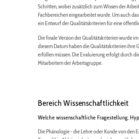
cookie_consent
Schritten, wobei zusätzlich zum Wissen der Arbe
Zweck:
Fachbereichen eingearbeitet wurde. Um auch das 
Dieser Cookie speichert die
ein Entwurf der Qualitätskriterien für eine öffent
ausgewählten Einverständnis-
Optionen des Benutzers
Die finale Version der Qualitätskriterien wurde im
Cookie
diesem Datum haben die Qualitätskriterien ihre Gül
Laufzeit:
erfüllen müssen. Die Evaluierung erfolgt durch d
1 Jahr
Mitarbeitern der Arbeitsgruppe.
EXTERNE MEDIEN
Um Inhalte von Videoplattformen und Social Media
Plattformen anzeigen zu können, werden von
Bereich Wissenschaftlichkeit
diesen externen Medien Cookies gesetzt.
Welche wissenschaftliche Fragestellung, Hyp
YouTube
Die Phänologie - die Lehre oder Kunde von den E