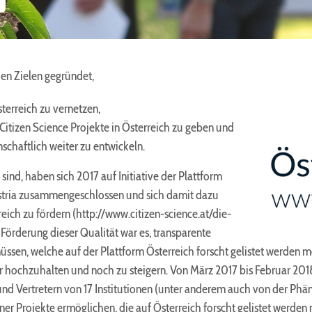
den Zielen gegründet,
terreich zu vernetzen,
itizen Science Projekte in Österreich zu geben und
schaftlich weiter zu entwickeln.
 sind, haben sich 2017 auf Initiative der Plattform
ustria zusammengeschlossen und sich damit dazu
reich zu fördern (http://www.citizen-science.at/die-
 Förderung dieser Qualität war es, transparente
müssen, welche auf der Plattform Österreich forscht gelistet werden möc
ter hochzuhalten und noch zu steigern. Von März 2017 bis Februar 201
und Vertretern von 17 Institutionen (unter anderem auch von der Phän
ner Projekte ermöglichen, die auf Österreich forscht gelistet werde