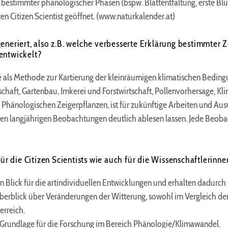
 bestimmter phänologischer Phasen (bspw. Blattentfaltung, erste Blü
en Citizen Scientist geöffnet. (www.naturkalender.at)
generiert, also z.B. welche verbesserte Erklärung bestimmte
entwickelt?
né als Methode zur Kartierung der kleinräumigen klimatischen Bedingu
chaft, Gartenbau, Imkerei und Forstwirtschaft, Pollenvorhersage, Kl
 Phänologischen Zeigerpflanzen, ist für zukünftige Arbeiten und Au
den langjährigen Beobachtungen deutlich ablesen lassen. Jede Beobac
für die Citizen Scientists wie auch für die Wissenschaftlerinn
n Blick für die artindividuellen Entwicklungen und erhalten dadurch
Überblick über Veränderungen der Witterung, sowohl im Vergleich der
erreich.
 Grundlage für die Forschung im Bereich Phänologie/Klimawandel.