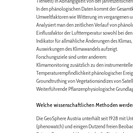
Tierwelt) in Abhängigkeit von der jahreszeitliche
In den phänologischen Daten kommt der Gesamtkom
Umweltfaktoren wie Witterung im vergangenen und
Analysiert man den zeitlichen Verlauf von phäno
Einflussfaktor der Lufttemperatur sowohl bei den 
Indikator für allmähliche Änderungen des Klimas,
Auswirkungen des Klimawandels aufzeigt.
Forschungsziele sind unter anderem:
Klimamonitoring zusätzlich zu den instrumentell
Temperaturempfindlichkeit phänologischer Ereigni
Groundtruthing von Vegetationsindizes von Sate
Weiterführende Pflanzenphysiologische Grundlage
Welche wissenschaftlichen Methoden werden
Die GeoSphere Austria unterhält seit 1928 mit U
(phenowatch) und einigen Dutzend freien Beobac