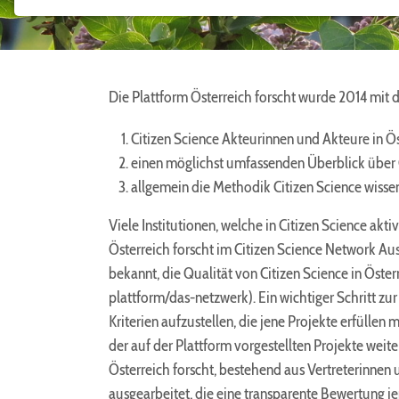
NOTWENDIGE COOKIES
Notwendige Cookies ermöglichen grundlegende
Funktionen und sind für die einwandfreie Funktion
der Website erforderlich.
Die Plattform Österreich forscht wurde 2014 mit 
Benutzer-Anmeldungscookie
Citizen Science Akteurinnen und Akteure in Ös
Name:
einen möglichst umfassenden Überblick über C
fe_typo_user
allgemein die Methodik Citizen Science wissen
Zweck:
Anmeldung im Mitgliederbereich
Viele Institutionen, welche in Citizen Science aktiv
Österreich forscht im Citizen Science Network A
Cookie
bekannt, die Qualität von Citizen Science in Öster
Laufzeit:
1 Jahr
plattform/das-netzwerk). Ein wichtiger Schritt zur
Kriterien aufzustellen, die jene Projekte erfüllen 
der auf der Plattform vorgestellten Projekte wei
Einverständnis-Cookie
Österreich forscht, bestehend aus Vertreterinnen 
Name:
ausgearbeitet, die eine transparente Bewertung je