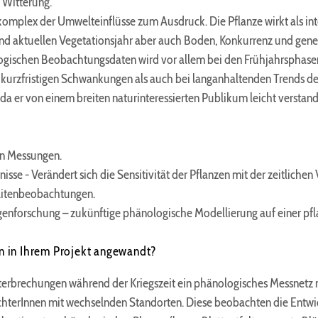
n Witterung.
plex der Umwelteinflüsse zum Ausdruck. Die Pflanze wirkt als inte
 aktuellen Vegetationsjahr aber auch Boden, Konkurrenz und geneti
logischen Beobachtungsdaten wird vor allem bei den Frühjahrsphasen
kurzfristigen Schwankungen als auch bei langanhaltenden Trends deut
 da er von einem breiten naturinteressierten Publikum leicht verstan
en Messungen.
sse - Verändert sich die Sensitivität der Pflanzen mit der zeitlich
llitenbeobachtungen.
nforschung – zukünftige phänologische Modellierung auf einer pflan
 in Ihrem Projekt angewandt?
nterbrechungen während der Kriegszeit ein phänologisches Messnetz
hterInnen mit wechselnden Standorten. Diese beobachten die Entwi