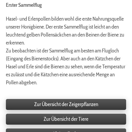
Erster Sammelflug
Einverständnis-Cookie
Hasel- und Erlenpollen bilden wohl die erste Nahrungsquelle
Name:
unserer Honigbiene. Der erste Sammelflug ist leicht an den
cookie_consent
leuchtend gelben Pollensäckchen an den Beinen der Biene zu
Zweck:
erkennen.
Dieser Cookie speichert die ausgewählten
Zu beobachten ist der Sammelflug am besten am Flugloch
Einverständnis-Optionen des Benutzers
(Eingang des Bienenstocks). Aber auch an den Kätzchen der
Cookie Laufzeit:
Hasel und Erle sind die Bienen zu sehen, wenn die Temperatur
1 Jahr
es zulässt und die Kätzchen eine ausreichende Menge an
Pollen abgeben.
EXTERNE MEDIEN
Um Inhalte von Videoplattformen und Social Media
Zur Übersicht der Zeigerpflanzen
Plattformen anzeigen zu können, werden von
diesen externen Medien Cookies gesetzt.
Zur Übersicht der Tiere
YouTube