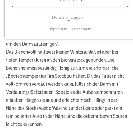
Erster Reinigungsflug
Details anzeigen
Mit dem Reinigungsflug ist der erste Ausflug der Bienen im
Winter nach einem mehr oder weniger langen kalten
Impressum
|
Datenschutz
NOTWENDIGE COOKIES
Witterungsabschnitt gemeint. Die Bienen verlassen den Stock
um den Darm zu „reinigen“.
Notwendige Cookies ermöglichen grundlegende
Funktionen und sind für die einwandfreie Funktion
Das Bienenvolk hält zwar keinen Winterschlaf, ist aber bei
der Website erforderlich.
tiefen Temperaturen an den Bienenstock gebunden. Die
Bienen nehmen beständig Honig auf, um die erforderliche
Benutzer-Anmeldungscookie
„Betriebstemperatur“ im Stock zu halten. Da das Futter nicht
vollkommen verdaut werden kann, füllt sich der Darm mit
Name:
fe_typo_user
Verdauungsrückständen. Sobald es die Außentemperaturen
erlauben, fliegen sie aus und erleichtern sich. Hängt in der
Zweck:
Nähe des Stocks weiße Wäsche auf der Leine oder parkt ein
Anmeldung im Mitgliederbereich
fein poliertes Auto in der Nähe, sind die ockerfarbenen Spuren
Cookie Laufzeit:
leicht zu erkennen.
1 Jahr