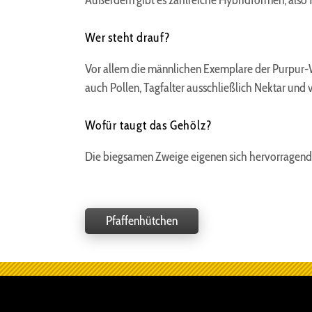
Außerdem gibt es zahlreiche Hybridformen, also
cookie_consent
Zweck:
Wer steht drauf?
Dieser Cookie speichert die
ausgewählten Einverständnis-
Vor allem die männlichen Exemplare der Purpur-
Optionen des Benutzers
auch Pollen, Tagfalter ausschließlich Nektar und 
Cookie
Laufzeit:
Wofür taugt das Gehölz?
1 Jahr
Die biegsamen Zweige eigenen sich hervorragend z
EXTERNE MEDIEN
Um Inhalte von Videoplattformen und Social Media
Pfaffenhütchen
Plattformen anzeigen zu können, werden von
diesen externen Medien Cookies gesetzt.
YouTube