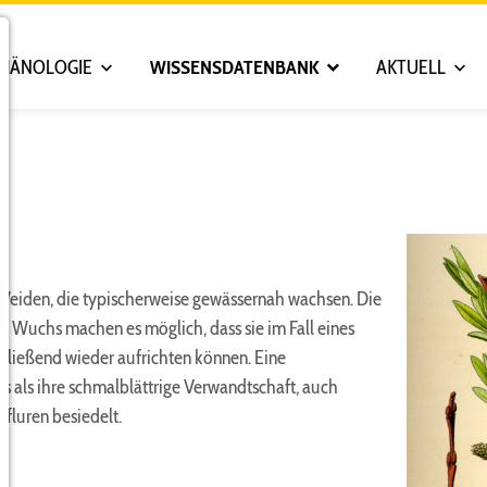
PHÄNOLOGIE
WISSENSDATENBANK
AKTUELL
Weiden, die typischerweise gewässernah wachsen. Die
Wuchs machen es möglich, dass sie im Fall eines
ließend wieder aufrichten können. Eine
rs als ihre schmalblättrige Verwandtschaft, auch
fluren besiedelt.