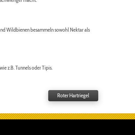
schwieriger macht.
 und Wildbienen besammeln sowohl Nektar als
e z.B. Tunnels oder Tipis.
Roter Hartriegel