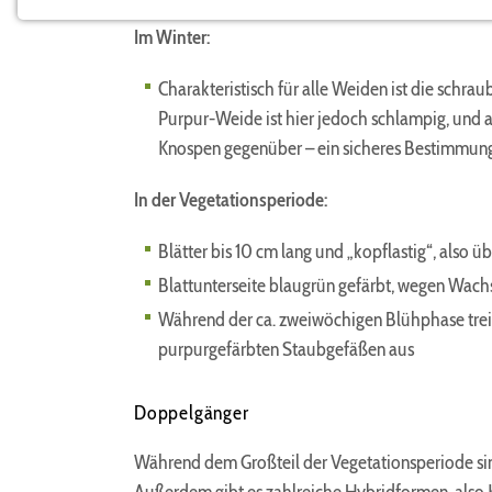
NOTWENDIGE COOKIES
Im Winter:
Notwendige Cookies ermöglichen grundlegende
Funktionen und sind für die einwandfreie Funktion
Charakteristisch für alle Weiden ist die schr
der Website erforderlich.
Purpur-Weide ist hier jedoch schlampig, und a
Benutzer-Anmeldungscookie
Knospen gegenüber – ein sicheres Bestimmu
Name:
In der Vegetationsperiode:
fe_typo_user
Blätter bis 10 cm lang und „kopflastig“, also üb
Zweck:
Anmeldung im Mitgliederbereich
Blattunterseite blaugrün gefärbt, wegen Wachs
Cookie
Während der ca. zweiwöchigen Blühphase trei
Laufzeit:
purpurgefärbten Staubgefäßen aus
1 Jahr
Doppelgänger
Einverständnis-Cookie
Während dem Großteil der Vegetationsperiode sind
Name: