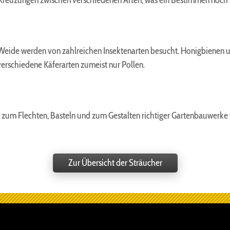
 Kreuzungen zwischen verschiedenen Arten, was ein Bestimmen noch 
Weide werden von zahlreichen Insektenarten besucht. Honigbienen
verschiedene Käferarten zumeist nur Pollen.
um Flechten, Basteln und zum Gestalten richtiger Gartenbauwerke wi
Zur Übersicht der Sträucher