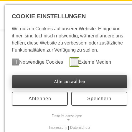
COOKIE EINSTELLUNGEN
ÜBER 
Wir nutzen Cookies auf unserer Website. Einige von
ihnen sind technisch notwendig, während andere uns
helfen, diese Website zu verbessern oder zusätzliche
Purpur-Weide
Funktionalitäten zur Verfügung zu stellen.
Notwendige Cookies
Externe Medien
Salix purpurea
Die Purpur-Weide zählt zu den schmalblättrigen 
Alle auswählen
dünnen biegsamen Zweige und der strauchförmige 
Hochwassers niedergewalzt werden und sich ansch
Ablehnen
Speichern
Besonderheit der Purpur-Weide ist, dass sie, ande
trockene Standorte wie Schottergruben und Geröll
Details anzeigen
So erkennt man das Gehölz
Impressum
|
Datenschutz