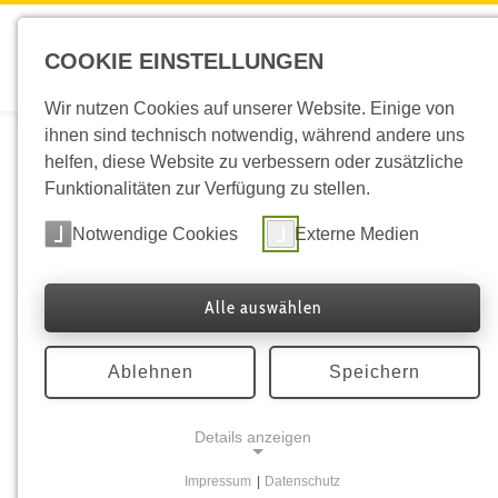
COOKIE EINSTELLUNGEN
ÜBER 
Wir nutzen Cookies auf unserer Website. Einige von
ihnen sind technisch notwendig, während andere uns
helfen, diese Website zu verbessern oder zusätzliche
Phänologie an der 
Funktionalitäten zur Verfügung zu stellen.
Notwendige Cookies
Externe Medien
Seit Ende 2023 betreibt die HNO-Klinik der Mediz
der als regionales Service, Allergiker:innen im G
Alle auswählen
wichtigsten Standbeine des Pollenservice Wien i
Pflanzen im urbanen Raum und an den unterschied
Pollenvorhersage zu verbessern. Auf die Entwickl
Ablehnen
Speichern
einzelner Gräserarten sowie Neophyten mit allerg
Details anzeigen
Die Medizinische Universität Wien (kurz: MedUni W
Ausbildungs- und Forschungsstätten Europas. Mit 
Impressum
|
Datenschutz