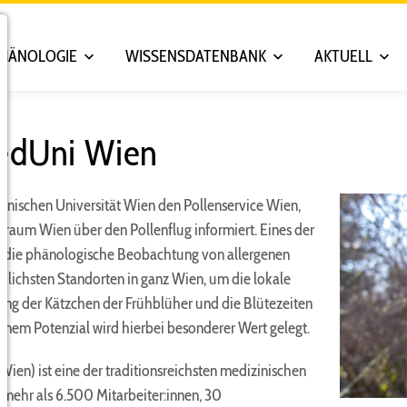
PHÄNOLOGIE
WISSENSDATENBANK
AKTUELL
MedUni Wien
inischen Universität Wien den Pollenservice Wien,
roßraum Wien über den Pollenflug informiert. Eines der
st die phänologische Beobachtung von allergenen
lichsten Standorten in ganz Wien, um die lokale
ung der Kätzchen der Frühblüher und die Blütezeiten
enem Potenzial wird hierbei besonderer Wert gelegt.
ien) ist eine der traditionsreichsten medizinischen
mehr als 6.500 Mitarbeiter:innen, 30