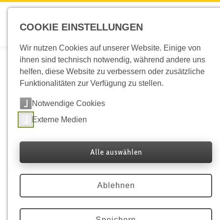
COOKIE EINSTELLUNGEN
Wir nutzen Cookies auf unserer Website. Einige von
Silberdistel 2024
ihnen sind technisch notwendig, während andere uns
helfen, diese Website zu verbessern oder zusätzliche
„Biodiversität“
Funktionalitäten zur Verfügung zu stellen.
Notwendige Cookies
… ist der Ausdruck für Vielfalt unterschiedlichster
Lebensformen. Dazu zählt nicht nur die Zahl an Pflanzen-,
Externe Medien
Tier- oder anderen Arten von Organismen, sondern auch die
Vielfalt innerhalb von Arten sowie die Mannigfaltigkeit an
Alle auswählen
Lebensräumen, in der Biodiversität in großem Reichtum
gedeihen kann. Ziel dieses Preises ist es, Projekte zu würdigen,
die zur Erhaltung und Förderung von Biodiversität dienen.
Ablehnen
Gemeinsam mit dem Land Steiermark wird dieser von
Speichern