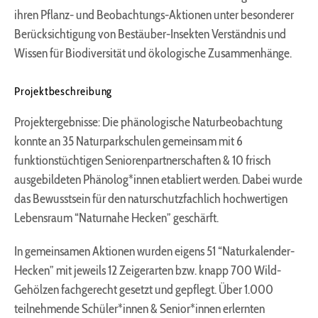
ihren Pflanz- und Beobachtungs-Aktionen unter besonderer
Einverständnis-Cookie
Berücksichtigung von Bestäuber-Insekten Verständnis und
Wissen für Biodiversität und ökologische Zusammenhänge.
Name:
cookie_consent
Projektbeschreibung
Zweck:
Dieser Cookie speichert die ausgewählten
Projektergebnisse: Die phänologische Naturbeobachtung
Einverständnis-Optionen des Benutzers
konnte an 35 Naturparkschulen gemeinsam mit 6
Cookie Laufzeit:
funktionstüchtigen Seniorenpartnerschaften & 10 frisch
1 Jahr
ausgebildeten Phänolog*innen etabliert werden. Dabei wurde
das Bewusstsein für den naturschutzfachlich hochwertigen
Lebensraum “Naturnahe Hecken” geschärft.
EXTERNE MEDIEN
Um Inhalte von Videoplattformen und Social Media
In gemeinsamen Aktionen wurden eigens 51 “Naturkalender-
Plattformen anzeigen zu können, werden von
Hecken” mit jeweils 12 Zeigerarten bzw. knapp 700 Wild-
diesen externen Medien Cookies gesetzt.
Gehölzen fachgerecht gesetzt und gepflegt. Über 1.000
teilnehmende Schüler*innen & Senior*innen erlernten
YouTube