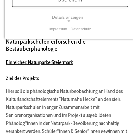
Marianne und Wilhelm Graf gestiftete
Preis
jährlich, an
herausragende Personen und Projekte die für eine Vielfalt in
der Natur arbeiten, vergeben.
Details anzeigen
Impressum
|
Datenschutz
NATURKALENDER STEIERMARK -
NOTWENDIGE COOKIES
Naturparkschulen erforschen die
Notwendige Cookies ermöglichen grundlegende
Bestäuberphänologie
Funktionen und sind für die einwandfreie Funktion
der Website erforderlich.
Einreicher: Naturparke Steiermark
Benutzer-Anmeldungscookie
Ziel des Projekts
Name:
Hier soll die phänologische Naturbeobachtung an Hand des
fe_typo_user
Kulturlandschaftselements “Naturnahe Hecke” an den steir.
Zweck:
Naturparkschulen in enger Zusammenarbeit mit
Anmeldung im Mitgliederbereich
Seniorenorganisationen und im Projekt ausgebildeten
Cookie Laufzeit:
Phänolog*innen in der Naturpark-Bevölkerung nachhaltig
1 Jahr
verankert werden. Schüler*innen & Senior*innen gewinnen mit