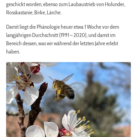
geschickt worden, ebenso zum Laubaustrieb von Holunder,
Einverständnis-Cookie
Rosskastanie, Birke, Lärche.
Name:
Damit liegt die Phänologie heuer etwa 1 Woche vor dem
cookie_consent
langjährigen Durchschnitt (1991 – 2020), und damit im
Zweck:
Bereich dessen, was wir während der letzten Jahre erlebt
Dieser Cookie speichert die ausgewählten
haben.
Einverständnis-Optionen des Benutzers
Cookie Laufzeit:
1 Jahr
EXTERNE MEDIEN
Um Inhalte von Videoplattformen und Social Media
Plattformen anzeigen zu können, werden von
diesen externen Medien Cookies gesetzt.
YouTube