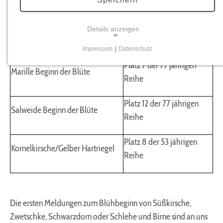
Blüte
Reihe
Frühlingsknotenblume Beginn der
Platz 17 der 65 jährigen
Details anzeigen
Blüte
Reihe
Impressum
|
Datenschutz
NOTWENDIGE COOKIES
Platz 7 der 77 jährigen
Marille Beginn der Blüte
Notwendige Cookies ermöglichen grundlegende
Reihe
Funktionen und sind für die einwandfreie Funktion
der Website erforderlich.
Platz 12 der 77 jährigen
Salweide Beginn der Blüte
Reihe
Benutzer-Anmeldungscookie
Platz 8 der 53 jährigen
Name:
Kornelkirsche/Gelber Hartriegel
fe_typo_user
Reihe
Zweck:
Anmeldung im Mitgliederbereich
Cookie Laufzeit:
Die ersten Meldungen zum Blühbeginn von Süßkirsche,
1 Jahr
Zwetschke, Schwarzdorn oder Schlehe und Birne sind an uns