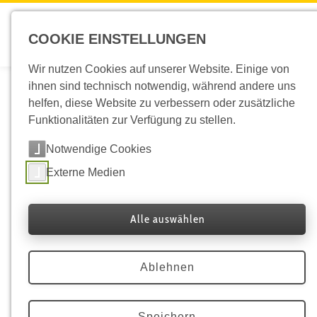
COOKIE EINSTELLUNGEN
Wir nutzen Cookies auf unserer Website. Einige von
Phänorückblick März 2023
ihnen sind technisch notwendig, während andere uns
helfen, diese Website zu verbessern oder zusätzliche
In den tiefen Lagen hat der Erstfrühling als zweite der drei
Funktionalitäten zur Verfügung zu stellen.
Frühlingsphasen schon einen beträchtlichen Teil seines Weges
Notwendige Cookies
hinter sich gebracht.
Externe Medien
Folgende Phasen können als abgeschlossen betrachtet
werden, sodass eine erste Bilanz möglich ist:
Alle auswählen
Platz 5 der 79 jährigen
Hasel Beginn der Blüte
Reihe
Ablehnen
Schneeglöckchen Beginn der
Platz 24 der 79 jährigen
Speichern